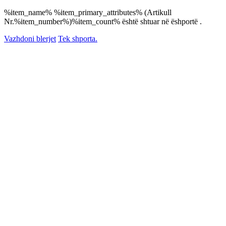
%item_name% %item_primary_attributes% (Artikull
Nr.%item_number%)%item_count% është shtuar në ëshportë .
Vazhdoni blerjet
Tek shporta.