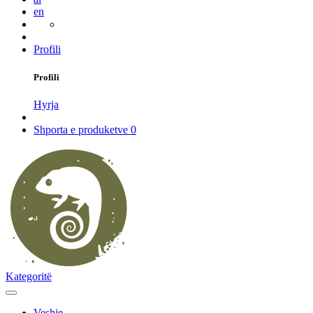
en
Profili
Profili
Hyrja
Shporta e produketve
0
Kategoritë
Veshje