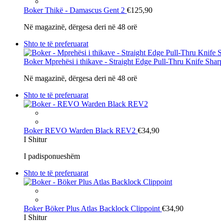
Boker
Thikë - Damascus Gent 2
€125,90
Në magazinë, dërgesa deri në 48 orë
Shto te të preferuarat
Boker
Mprehësi i thikave - Straight Edge Pull-Thru Knife Sha
Në magazinë, dërgesa deri në 48 orë
Shto te të preferuarat
Boker
REVO Warden Black REV2
€34,90
I Shitur
I padisponueshëm
Shto te të preferuarat
Boker
Böker Plus Atlas Backlock Clippoint
€34,90
I Shitur