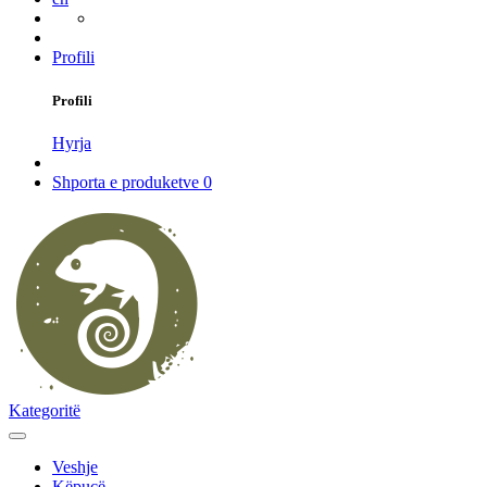
Profili
Profili
Hyrja
Shporta e produketve
0
Kategoritë
Veshje
Këpucë