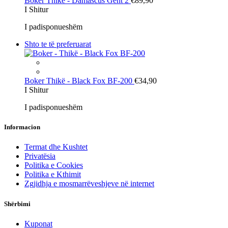
Boker
Thikë - Damascus Gent 2
€89,90
I Shitur
I padisponueshëm
Shto te të preferuarat
Boker
Thikë - Black Fox BF-200
€34,90
I Shitur
I padisponueshëm
Informacion
Termat dhe Kushtet
Privatësia
Politika e Cookies
Politika e Kthimit
Zgjidhja e mosmarrëveshjeve në internet
Shërbimi
Kuponat