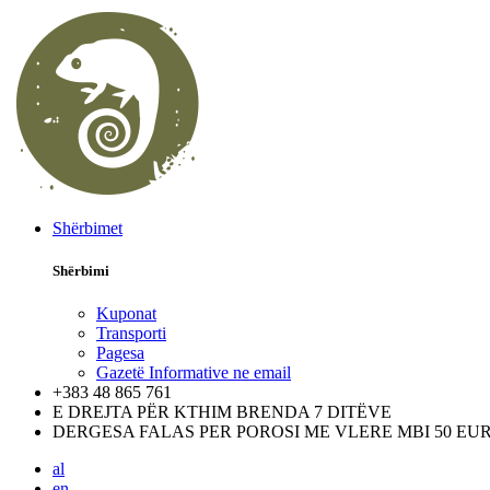
Shërbimet
Shërbimi
Kuponat
Transporti
Pagesa
Gazetë Informative ne email
+383 48 865 761
E DREJTA PËR KTHIM BRENDA 7 DITËVE
DERGESA FALAS PER POROSI ME VLERE MBI 50 EU
al
en