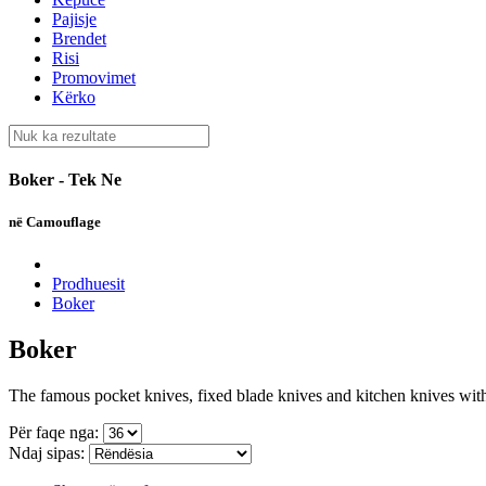
Pajisje
Brendet
Risi
Promovimet
Kërko
Boker - Tek Ne
në Camouflage
Prodhuesit
Boker
Boker
The famous pocket knives, fixed blade knives and kitchen knives with 
Për faqe nga:
Ndaj sipas: