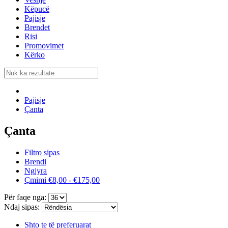
Këpucë
Pajisje
Brendet
Risi
Promovimet
Kërko
Pajisje
Çanta
Çanta
Filtro sipas
Brendi
Ngjyra
Çmimi
€8,00 - €175,00
Për faqe nga:
Ndaj sipas:
Shto te të preferuarat