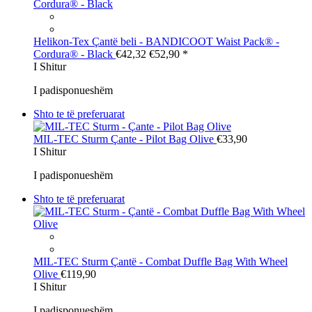
Helikon-Tex
Çantë beli - BANDICOOT Waist Pack® -
Cordura® - Black
€42,32
€52,90
*
I Shitur
I padisponueshëm
Shto te të preferuarat
MIL-TEC Sturm
Çante - Pilot Bag Olive
€33,90
I Shitur
I padisponueshëm
Shto te të preferuarat
MIL-TEC Sturm
Çantë - Combat Duffle Bag With Wheel
Olive
€119,90
I Shitur
I padisponueshëm