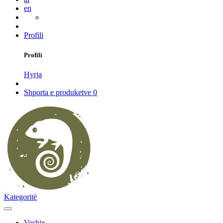
en
Profili
Profili
Hyrja
Shporta e produketve
0
Kategoritë
Veshje