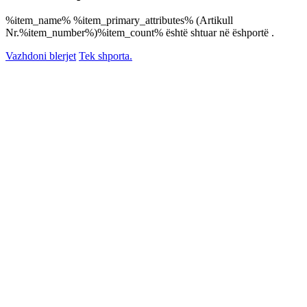
%item_name% %item_primary_attributes% (Artikull
Nr.%item_number%)%item_count% është shtuar në ëshportë .
Vazhdoni blerjet
Tek shporta.