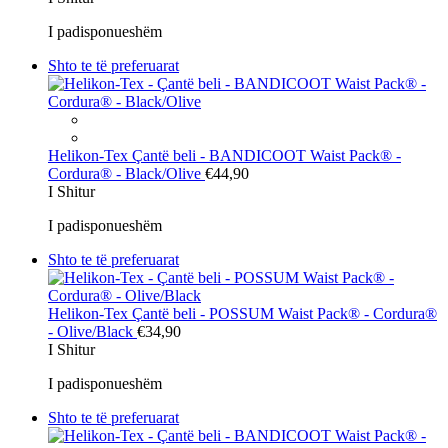
I padisponueshëm
Shto te të preferuarat
Helikon-Tex
Çantë beli - BANDICOOT Waist Pack® -
Cordura® - Black/Olive
€44,90
I Shitur
I padisponueshëm
Shto te të preferuarat
Helikon-Tex
Çantë beli - POSSUM Waist Pack® - Cordura®
- Olive/Black
€34,90
I Shitur
I padisponueshëm
Shto te të preferuarat