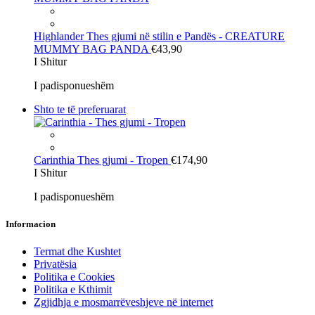
Highlander
Thes gjumi në stilin e Pandës - CREATURE
MUMMY BAG PANDA
€43,90
I Shitur
I padisponueshëm
Shto te të preferuarat
Carinthia
Thes gjumi - Tropen
€174,90
I Shitur
I padisponueshëm
Informacion
Termat dhe Kushtet
Privatësia
Politika e Cookies
Politika e Kthimit
Zgjidhja e mosmarrëveshjeve në internet