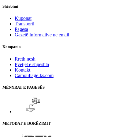
Shërbimi
Kuponat
Transporti
Pagesa
Gazetë Informative ne email
Kompania
Rreth nesh
Pyetjet e shpeshta
Kontakt
Camouflage-ks.com
MËNYRAT E PAGESËS
METODAT E DORËZIMIT