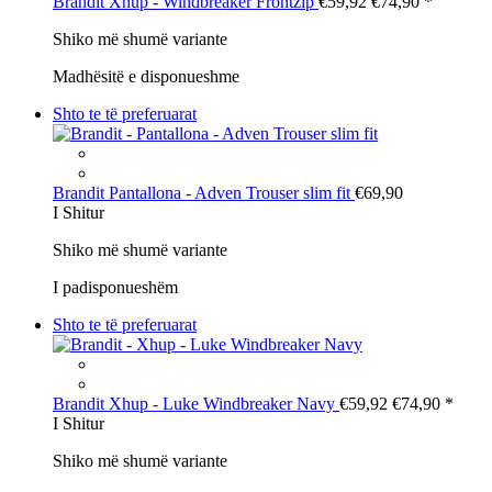
Brandit
Xhup - Windbreaker Frontzip
€59,92
€74,90
*
Shiko më shumë variante
Madhësitë e disponueshme
Shto te të preferuarat
Brandit
Pantallona - Adven Trouser slim fit
€69,90
I Shitur
Shiko më shumë variante
I padisponueshëm
Shto te të preferuarat
Brandit
Xhup - Luke Windbreaker Navy
€59,92
€74,90
*
I Shitur
Shiko më shumë variante