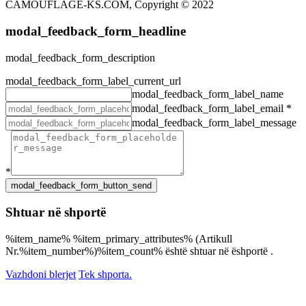
CAMOUFLAGE-KS.COM, Copyright © 2022
modal_feedback_form_headline
modal_feedback_form_description
modal_feedback_form_label_current_url
modal_feedback_form_label_name
modal_feedback_form_label_email
*
modal_feedback_form_label_message
*
Shtuar në shportë
%item_name% %item_primary_attributes% (Artikull
Nr.%item_number%)%item_count% është shtuar në ëshportë .
Vazhdoni blerjet
Tek shporta.