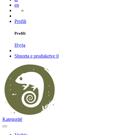
en
Profili
Profili
Hyrja
Shporta e produketve
0
Kategoritë
Veshje