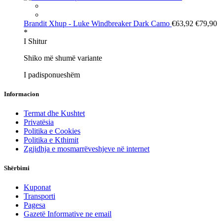
Brandit
Xhup - Luke Windbreaker Dark Camo
€63,92
€79,90
*
I Shitur
Shiko më shumë variante
I padisponueshëm
Informacion
Termat dhe Kushtet
Privatësia
Politika e Cookies
Politika e Kthimit
Zgjidhja e mosmarrëveshjeve në internet
Shërbimi
Kuponat
Transporti
Pagesa
Gazetë Informative ne email