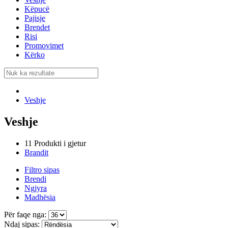
Këpucë
Pajisje
Brendet
Risi
Promovimet
Kërko
Veshje
Veshje
11 Produkti i gjetur
Brandit
Filtro sipas
Brendi
Ngjyra
Madhësia
Për faqe nga:
Ndaj sipas: