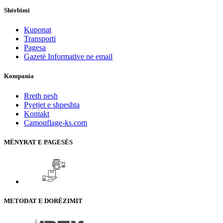
Shërbimi
Kuponat
Transporti
Pagesa
Gazetë Informative ne email
Kompania
Rreth nesh
Pyetjet e shpeshta
Kontakt
Camouflage-ks.com
MËNYRAT E PAGESËS
METODAT E DORËZIMIT