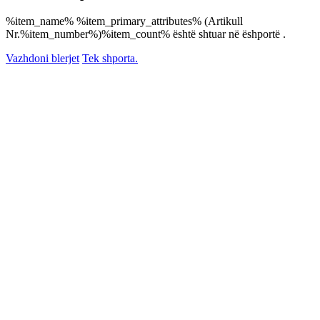
%item_name% %item_primary_attributes% (Artikull
Nr.%item_number%)%item_count% është shtuar në ëshportë .
Vazhdoni blerjet
Tek shporta.