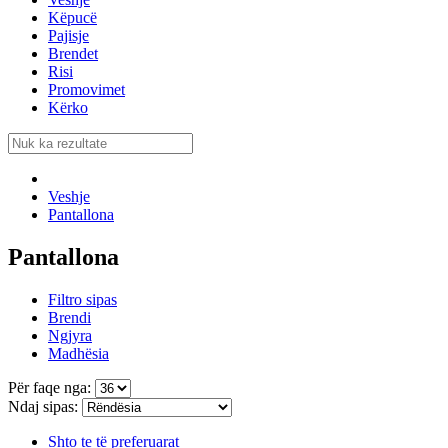
Këpucë
Pajisje
Brendet
Risi
Promovimet
Kërko
Veshje
Pantallona
Pantallona
Filtro sipas
Brendi
Ngjyra
Madhësia
Për faqe nga:
Ndaj sipas:
Shto te të preferuarat