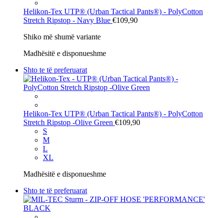
Helikon-Tex
UTP® (Urban Tactical Pants®) - PolyCotton
Stretch Ripstop - Navy Blue
€109,90
Shiko më shumë variante
Madhësitë e disponueshme
Shto te të preferuarat
Helikon-Tex
UTP® (Urban Tactical Pants®) - PolyCotton
Stretch Ripstop -Olive Green
€109,90
S
M
L
XL
Madhësitë e disponueshme
Shto te të preferuarat