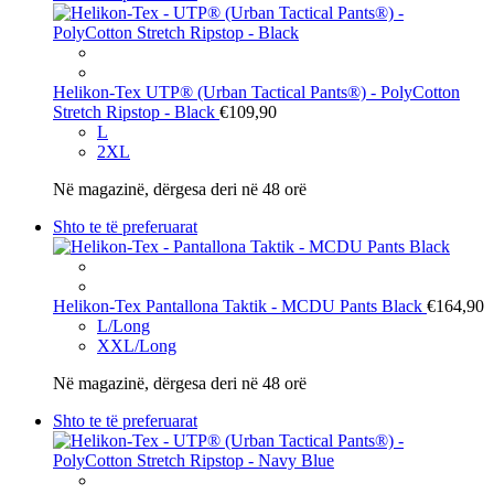
Helikon-Tex
UTP® (Urban Tactical Pants®) - PolyCotton
Stretch Ripstop - Black
€109,90
L
2XL
Në magazinë, dërgesa deri në 48 orë
Shto te të preferuarat
Helikon-Tex
Pantallona Taktik - MCDU Pants Black
€164,90
L/Long
XXL/Long
Në magazinë, dërgesa deri në 48 orë
Shto te të preferuarat