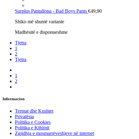
Surplus
Pantallona - Bad Boys Pants
€49,90
Shiko më shumë variante
Madhësitë e disponueshme
Tjetra
1
2
Tjetra
1
2
Informacion
Termat dhe Kushtet
Privatësia
Politika e Cookies
Politika e Kthimit
Zgjidhja e mosmarrëveshjeve në internet