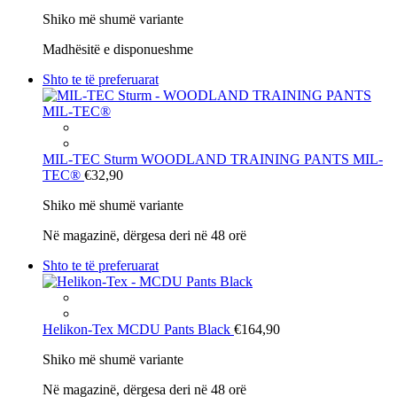
Shiko më shumë variante
Madhësitë e disponueshme
Shto te të preferuarat
MIL-TEC Sturm
WOODLAND TRAINING PANTS MIL-
TEC®
€32,90
Shiko më shumë variante
Në magazinë, dërgesa deri në 48 orë
Shto te të preferuarat
Helikon-Tex
MCDU Pants Black
€164,90
Shiko më shumë variante
Në magazinë, dërgesa deri në 48 orë