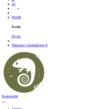
en
Profili
Profili
Hyrja
Shporta e produketve
0
Kategoritë
Veshje