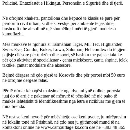
Policinë, Entuziastët e Hikingut, Personelin e Sigurisë dhe të tjerë.
Ne ofrojmë xhaketa, pantollona dhe këpucë të klasës së parë për
përdorim civil urban, si dhe si veshje për ambiente të jashtme,
bushcraft dhe airsoft në një shumëllojshmëri të gjerë modelesh
kamuflazhi.
Mes markave të njohura si Tasmanian Tiger, Mil-Tec, Highlander,
Swiss Eye, Condor, Boker, Lowa, Salomon, Helicon-tex do të gjeni
pajisje cilësore për turizëm dhe sport, së bashku me pajisje taktike
për çdo aktivitet të specializuar - çanta mjekësore, çanta shpine, jelek
taktikë, çantat modulare dhe aksesorë.
Bëjmë dërgesa në çdo pjesë të Kosovës dhe për porosi mbi 50 euro
në ofrojme dërgesë falas.
Për të ofruar kënaqësi maksimale nga dyqani ynë online, porosia
juaj do të arrijë e paketuar në mënyrë të përpiktë në një pako të
markës lehtësisht të identifikueshme nga letra e ricikluar me gjëra të
mira brenda.
Në rast se keni nevojë për mbështetje ose keni pyetje, ju mirëpresim
në lokalin tonë në Prishtinë, në çdo rast ju gjithmonë mund të na
kontaktoni online në www.camouflage-ks.com ose në +383 48 865