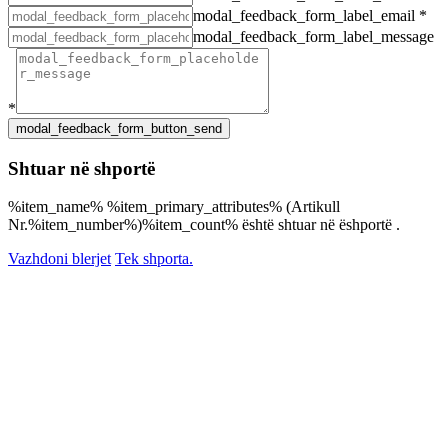
modal_feedback_form_label_email
*
modal_feedback_form_label_message
*
Shtuar në shportë
%item_name% %item_primary_attributes% (Artikull
Nr.%item_number%)%item_count% është shtuar në ëshportë .
Vazhdoni blerjet
Tek shporta.