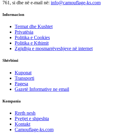
761, si dhe në e-mail në:
info@camouflage-ks.com
Informacion
Termat dhe Kushtet
Privatësia
Politika e Cookies
Politika e Kthimit
Zgjidhja e mosmarrëveshjeve në internet
Shërbimi
Kuponat
Transporti
Pagesa
Gazetë Informative ne email
Kompania
Rreth nesh
Pyetjet e shpeshta
Kontakt
Camouflage-ks.com