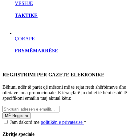
VESHJE
TAKTIKE
ÇORAPE
FRYMËMARRËSE
REGJISTRIMI PER GAZETE ELEKRONIKE
Bëhuni ndër të parët që mësoni më të rejat rreth shërbimeve dhe
ofertave tona promocionale. E tëra çfarë ju duhet të bëni është të
specifikoni emailin tuaj aktual këtu:
Jam dakord me
politikën e privatësisë
*
Zbritje speciale