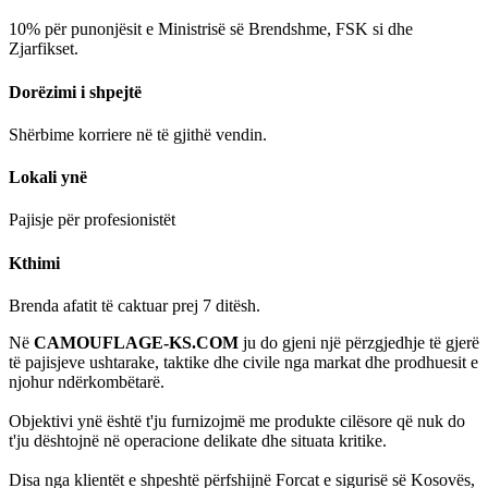
10% për punonjësit e Ministrisë së Brendshme, FSK si dhe
Zjarfikset.
Dorëzimi i shpejtë
Shërbime korriere në të gjithë vendin.
Lokali ynë
Pajisje për profesionistët
Kthimi
Brenda afatit të caktuar prej 7 ditësh.
Në
CAMOUFLAGE-KS.COM
ju do gjeni një përzgjedhje të gjerë
të pajisjeve ushtarake, taktike dhe civile nga markat dhe prodhuesit e
njohur ndërkombëtarë.
Objektivi ynë është t'ju furnizojmë me produkte cilësore që nuk do
t'ju dështojnë në operacione delikate dhe situata kritike.
Disa nga klientët e shpeshtë përfshijnë Forcat e sigurisë së Kosovës,