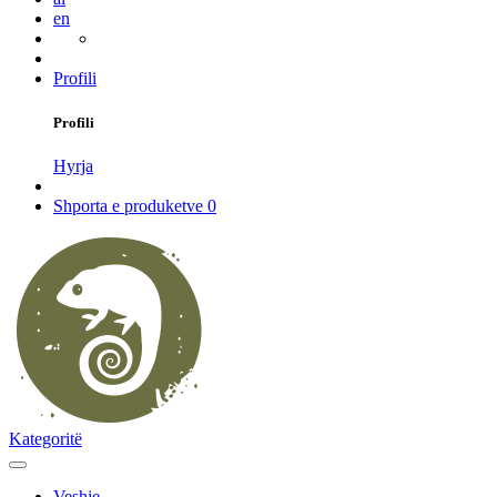
en
Profili
Profili
Hyrja
Shporta e produketve
0
Kategoritë
Veshje