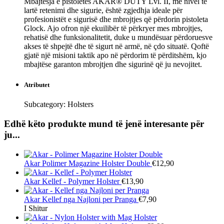
Mbajtësja e pistoletës AKAR® DUTY Lvl. II, me nivel të
lartë retenimi dhe sigurie, është zgjedhja ideale për
profesionistët e sigurisë dhe mbrojtjes që përdorin pistoleta
Glock. Ajo ofron një ekuilibër të përkryer mes mbrojtjes,
rehatisë dhe funksionalitetit, duke u mundësuar përdoruesve
akses të shpejtë dhe të sigurt në armë, në çdo situatë. Qoftë
gjatë një misioni taktik apo në përdorim të përditshëm, kjo
mbajtëse garanton mbrojtjen dhe sigurinë që ju nevojitet.
Atributet
Subcategory:
Holsters
Edhë këto produkte mund të jenë interesante për
ju...
Akar
Polimer Magazine Holster Double
€12,90
Akar
Kellef - Polymer Holster
€13,90
Akar
Kellef nga Najloni per Pranga
€7,90
I Shitur