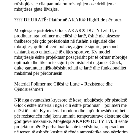
rrëshqitjes, e cila parandalon rrëshqitjen ose dridhjen e
mbajtëses gjatë lëvizjes.
???? DHURATË: Platformë AKAR® HighRide për brez
Mbajtësja e pistoletës Glock AKAR® DUTY Lvl. II, e
prodhuar nga polimer me cilësi të lartë, është një aksesor
thelbësor për çdo profesionist në fushën e sigurisë dhe
mbrojtjes, qoftë oficerë policie, agjentë sigurie, personel
ushtarak apo entuziastë të qitjes sportive. Ky model
mbajtëseje është projektuar posaçërisht për të ofruar mbrojtje
optimale dhe fiksim të sigurt për pistoletat e gamës Glock,
duke garantuar njëkohësisht rehati të lartë dhe funksionalitet
maksimal për përdoruesin.
Material Polimer me Cilësi të Lartë – Rezistencë dhe
Qëndrueshmëri
Një nga avantazhet kryesore të kësaj mbajtëseje për pistoletë
Glock është materiali nga i cili është prodhuar – polimeri me
cilësi të lartë. Ky material modern dhe i qëndrueshëm njihet
për rezistencën ndaj konsumimit, temperaturave ekstreme dhe
goditjeve mekanike. Mbajtësja AKAR® DUTY Lvl. II është
projektuar për të përballuar kushte të vështira, si operacione
në terren të ashpër, kushte të rënda atmosferike apo përdorim