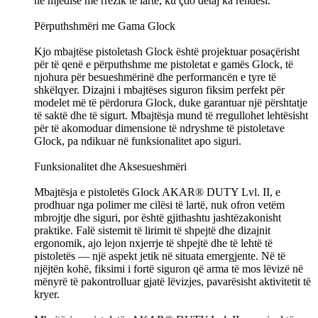
në mjedise me rrezik të lartë, ku çdo detaj ka rëndësi.
Përputhshmëri me Gama Glock
Kjo mbajtëse pistoletash Glock është projektuar posaçërisht
për të qenë e përputhshme me pistoletat e gamës Glock, të
njohura për besueshmërinë dhe performancën e tyre të
shkëlqyer. Dizajni i mbajtëses siguron fiksim perfekt për
modelet më të përdorura Glock, duke garantuar një përshtatje
të saktë dhe të sigurt. Mbajtësja mund të rregullohet lehtësisht
për të akomoduar dimensione të ndryshme të pistoletave
Glock, pa ndikuar në funksionalitet apo siguri.
Funksionalitet dhe Aksesueshmëri
Mbajtësja e pistoletës Glock AKAR® DUTY Lvl. II, e
prodhuar nga polimer me cilësi të lartë, nuk ofron vetëm
mbrojtje dhe siguri, por është gjithashtu jashtëzakonisht
praktike. Falë sistemit të lirimit të shpejtë dhe dizajnit
ergonomik, ajo lejon nxjerrje të shpejtë dhe të lehtë të
pistoletës — një aspekt jetik në situata emergjente. Në të
njëjtën kohë, fiksimi i fortë siguron që arma të mos lëvizë në
mënyrë të pakontrolluar gjatë lëvizjes, pavarësisht aktivitetit të
kryer.