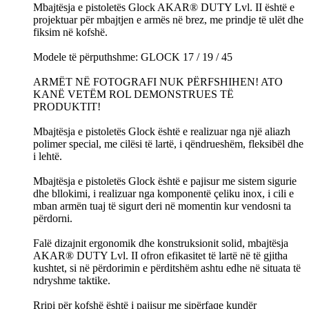
Mbajtësja e pistoletës Glock AKAR® DUTY Lvl. II është e
projektuar për mbajtjen e armës në brez, me prindje të ulët dhe
fiksim në kofshë.
Modele të përputhshme: GLOCK 17 / 19 / 45
ARMËT NË FOTOGRAFI NUK PËRFSHIHEN! ATO
KANË VETËM ROL DEMONSTRUES TË
PRODUKTIT!
Mbajtësja e pistoletës Glock është e realizuar nga një aliazh
polimer special, me cilësi të lartë, i qëndrueshëm, fleksibël dhe
i lehtë.
Mbajtësja e pistoletës Glock është e pajisur me sistem sigurie
dhe bllokimi, i realizuar nga komponentë çeliku inox, i cili e
mban armën tuaj të sigurt deri në momentin kur vendosni ta
përdorni.
Falë dizajnit ergonomik dhe konstruksionit solid, mbajtësja
AKAR® DUTY Lvl. II ofron efikasitet të lartë në të gjitha
kushtet, si në përdorimin e përditshëm ashtu edhe në situata të
ndryshme taktike.
Rripi për kofshë është i pajisur me sipërfaqe kundër