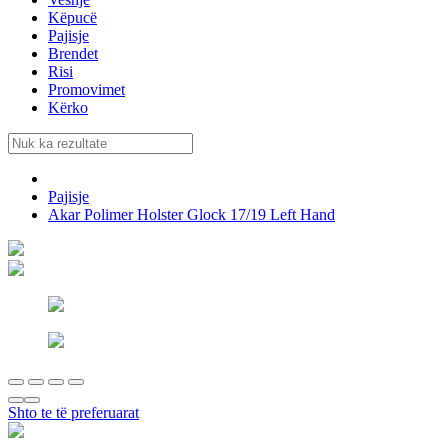
Këpucë
Pajisje
Brendet
Risi
Promovimet
Kërko
Pajisje
Akar Polimer Holster Glock 17/19 Left Hand
Shto te të preferuarat