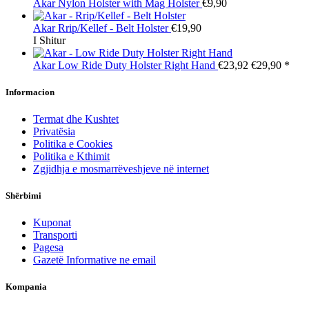
Akar
Nylon Holster with Mag Holster
€9,90
Akar
Rrip/Kellef - Belt Holster
€19,90
I Shitur
Akar
Low Ride Duty Holster Right Hand
€23,92
€29,90
*
Informacion
Termat dhe Kushtet
Privatësia
Politika e Cookies
Politika e Kthimit
Zgjidhja e mosmarrëveshjeve në internet
Shërbimi
Kuponat
Transporti
Pagesa
Gazetë Informative ne email
Kompania