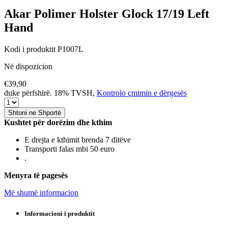
Akar
Polimer Holster Glock 17/19 Left
Hand
Kodi i produktit P1007L
Në dispozicion
€39,90
duke përfshirë. 18% TVSH,
Kontrolo çmimin e dërgesës
Shtoni ne Shportë
Kushtet për dorëzim dhe kthim
E drejta e kthimit brenda 7 ditëve
Transporti falas mbi 50 euro
.
Menyra të pagesës
Më shumë informacion
Informacioni i produktit