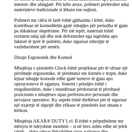
intensiv dhe afatgjatë. Për këto arsye, polimeri preferohet ndaj
materialeve tradicionale si lëkura ose najloni.
Polimeri me cilësi të lartë është gjithashtu i lehtë, duke
kontribuar në komoditetin gjatë mbajtjes për periudha të gjata
pa shkaktuar shqetësime. Për më tepër, materiali është
rezistent ndaj ujit dhe nuk deformohet nga lagështia apo
faktorë të tjerë të jashtëm, duke siguruar mbrojtje të
vazhdueshme për armën.
Dizajn Ergonomik dhe Komod
Mbajtësja e pistoletës Glock është projektuar për të ofruar një
përshtatje ergonomike, të përshtatur me formën e trupit, duke
lejuar mbajtje komode edhe gjatë turneve të gjata apo
operacioneve të zgjatura. Sistemi i prindjes është i
rregullueshëm, duke i mundësuar përdoruesit të përshtasë
pozicionin e mbajtëses sipas preferencave personale dhe
nevojave operative. Ky aspekt është thelbësor për të siguruar
një nxjerrje të shpejtë dhe efikase të pistoletës kur situata e
kërkon.
Mbajtësja AKAR® DUTY Lvl. II është e përputhshme me
mënyra të ndryshme montimi – si në brez ashtu edhe në jelek
taktik – duke ofruar fleksibilitet sipas pajisjeve dhe