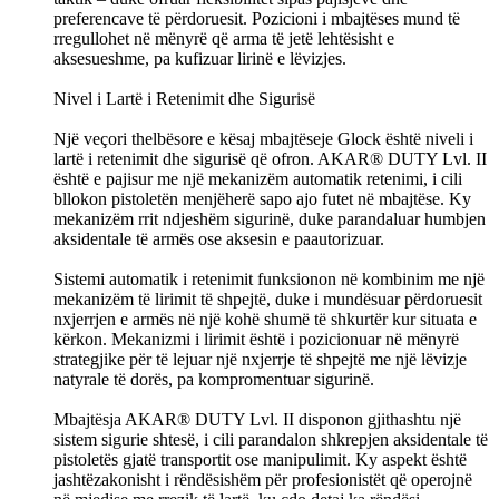
preferencave të përdoruesit. Pozicioni i mbajtëses mund të
rregullohet në mënyrë që arma të jetë lehtësisht e
aksesueshme, pa kufizuar lirinë e lëvizjes.
Nivel i Lartë i Retenimit dhe Sigurisë
Një veçori thelbësore e kësaj mbajtëseje Glock është niveli i
lartë i retenimit dhe sigurisë që ofron. AKAR® DUTY Lvl. II
është e pajisur me një mekanizëm automatik retenimi, i cili
bllokon pistoletën menjëherë sapo ajo futet në mbajtëse. Ky
mekanizëm rrit ndjeshëm sigurinë, duke parandaluar humbjen
aksidentale të armës ose aksesin e paautorizuar.
Sistemi automatik i retenimit funksionon në kombinim me një
mekanizëm të lirimit të shpejtë, duke i mundësuar përdoruesit
nxjerrjen e armës në një kohë shumë të shkurtër kur situata e
kërkon. Mekanizmi i lirimit është i pozicionuar në mënyrë
strategjike për të lejuar një nxjerrje të shpejtë me një lëvizje
natyrale të dorës, pa kompromentuar sigurinë.
Mbajtësja AKAR® DUTY Lvl. II disponon gjithashtu një
sistem sigurie shtesë, i cili parandalon shkrepjen aksidentale të
pistoletës gjatë transportit ose manipulimit. Ky aspekt është
jashtëzakonisht i rëndësishëm për profesionistët që operojnë