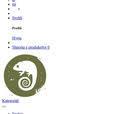
en
Profili
Profili
Hyrja
Shporta e produketve
0
Kategoritë
Veshje