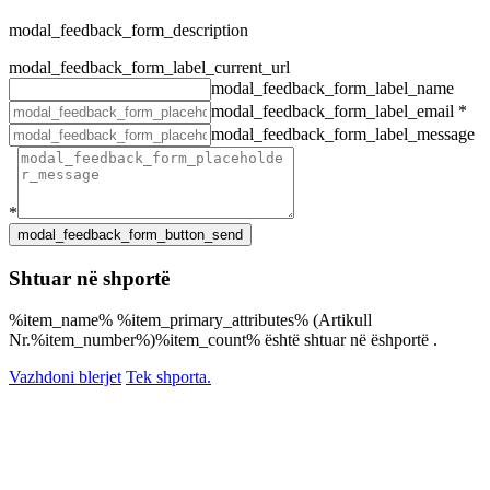
modal_feedback_form_description
modal_feedback_form_label_current_url
modal_feedback_form_label_name
modal_feedback_form_label_email
*
modal_feedback_form_label_message
*
Shtuar në shportë
%item_name% %item_primary_attributes% (Artikull
Nr.%item_number%)%item_count% është shtuar në ëshportë .
Vazhdoni blerjet
Tek shporta.