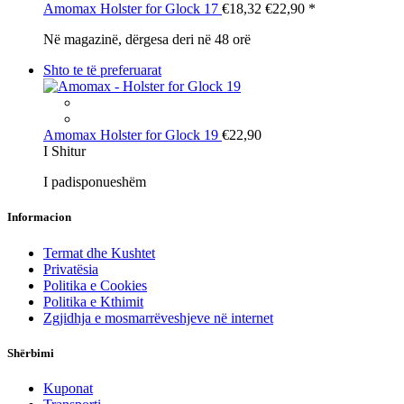
Amomax
Holster for Glock 17
€18,32
€22,90
*
Në magazinë, dërgesa deri në 48 orë
Shto te të preferuarat
Amomax
Holster for Glock 19
€22,90
I Shitur
I padisponueshëm
Informacion
Termat dhe Kushtet
Privatësia
Politika e Cookies
Politika e Kthimit
Zgjidhja e mosmarrëveshjeve në internet
Shërbimi
Kuponat