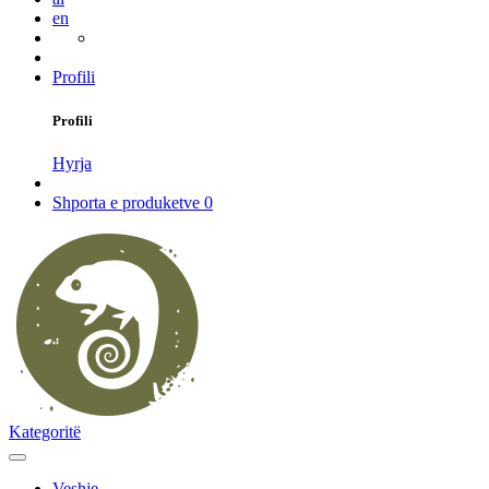
en
Profili
Profili
Hyrja
Shporta e produketve
0
Kategoritë
Veshje