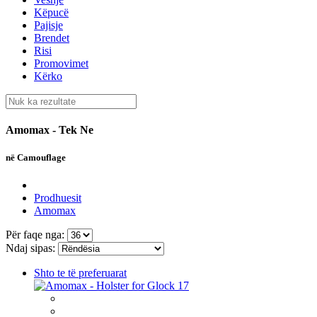
Këpucë
Pajisje
Brendet
Risi
Promovimet
Kërko
Amomax - Tek Ne
në Camouflage
Prodhuesit
Amomax
Për faqe nga:
Ndaj sipas:
Shto te të preferuarat