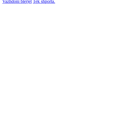
Vazhdoni blerjet
Tek shporta.