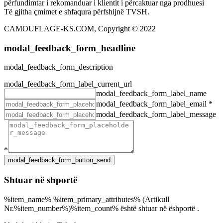
përfundimtar i rekomanduar i klientit i përcaktuar nga prodhuesi
Të gjitha çmimet e shfaqura përfshijnë TVSH.
CAMOUFLAGE-KS.COM, Copyright © 2022
modal_feedback_form_headline
modal_feedback_form_description
modal_feedback_form_label_current_url
modal_feedback_form_label_name
modal_feedback_form_label_email
*
modal_feedback_form_label_message
*
Shtuar në shportë
%item_name% %item_primary_attributes% (Artikull
Nr.%item_number%)%item_count% është shtuar në ëshportë .