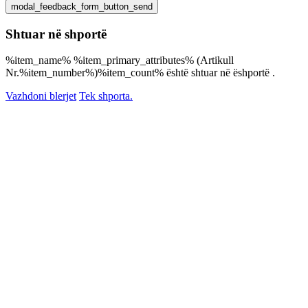
Shtuar në shportë
%item_name% %item_primary_attributes% (Artikull
Nr.%item_number%)%item_count% është shtuar në ëshportë .
Vazhdoni blerjet
Tek shporta.