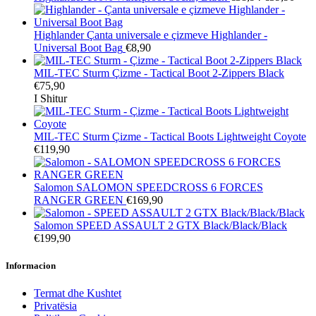
Highlander
Çanta universale e çizmeve Highlander -
Universal Boot Bag
€8,90
MIL-TEC Sturm
Çizme - Tactical Boot 2-Zippers Black
€75,90
I Shitur
MIL-TEC Sturm
Çizme - Tactical Boots Lightweight Coyote
€119,90
Salomon
SALOMON SPEEDCROSS 6 FORCES
RANGER GREEN
€169,90
Salomon
SPEED ASSAULT 2 GTX Black/Black/Black
€199,90
Informacion
Termat dhe Kushtet
Privatësia