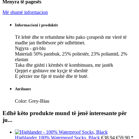
Menyra të pagesës
Më shumë informacion
Informacioni i produktit
Të lehtë dhe te rehatshme këto pako çorapesh me vlerë të
madhe jan thelbësore për udhëtimet.
Ngjyra - gri-blu
Materiali 50% pambuk, 25% poliestër, 23% poliamid, 2%
elastan
Taka dhe gishti i këmbës të kombinuara, me jastëk
Qepjet e gishtave me kyçje të sheshtë
E përzier me fije të trashë dhe të butë.
Atributet
Color:
Grey-Blau
Edhë këto produkte mund të jenë interesante për
ju...
Highlander
100% Waterproof Socks, Black
€38,94
€59,90
*