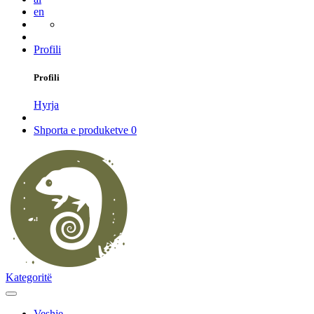
en
Profili
Profili
Hyrja
Shporta e produketve
0
Kategoritë
Veshje