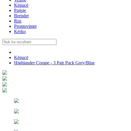
Këpucë
Pajisje
Brendet
Risi
Promovimet
Kërko
Këpucë
Highlander Çorape - 3 Pair Pack Grey/Blue