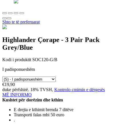
Shto te të preferuarat
Highlander
Çorape - 3 Pair Pack
Grey/Blue
Kodi i produktit SOC120-G/B
I padisponueshëm
€19,90
duke përfshirë. 18% TVSH,
Kontrolo çmimin e dërgesës
MË INFORMO
Kushtet për dorëzim dhe kthim
E drejta e kthimit brenda 7 ditëve
Transporti falas mbi 50 euro
.