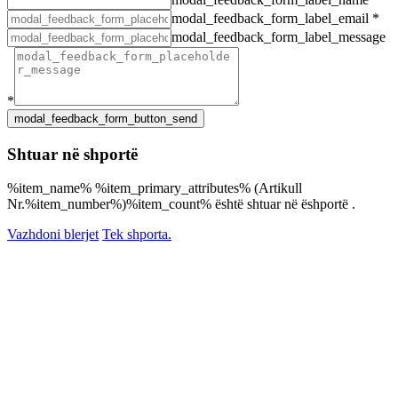
modal_feedback_form_label_email
*
modal_feedback_form_label_message
*
Shtuar në shportë
%item_name% %item_primary_attributes% (Artikull
Nr.%item_number%)%item_count% është shtuar në ëshportë .
Vazhdoni blerjet
Tek shporta.