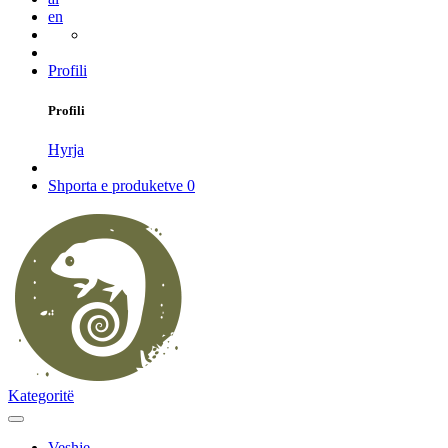
en
Profili
Profili
Hyrja
Shporta e produketve
0
Kategoritë
Veshje