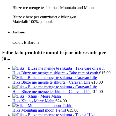
Bluze me menge te shkurta - Mountain and Moon
Bluze e bere per entuziastet e hiking-ut
Materiali: 100% pambuk
Atributet
Color:
E Bardhë
Edhë këto produkte mund të jenë interesante për
ju...
Hiks
Bluze me menge te shkurta - Take care of earth
€15,00
Hiks
Bluze me menge te shkurta - Caravan Life
€15,00
Hiks
Bluze me menge te shkurta - Caravan Life
€15,00
Hiks
Xhup - Merre Malin
€24,00
Hiks
Mountain and moon T-shirt
€15,00