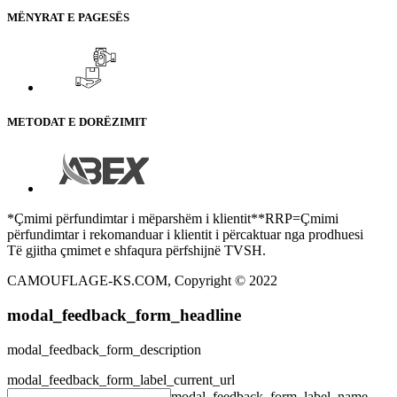
MËNYRAT E PAGESËS
METODAT E DORËZIMIT
*Çmimi përfundimtar i mëparshëm i klientit**RRP=Çmimi
përfundimtar i rekomanduar i klientit i përcaktuar nga prodhuesi
Të gjitha çmimet e shfaqura përfshijnë TVSH.
CAMOUFLAGE-KS.COM, Copyright © 2022
modal_feedback_form_headline
modal_feedback_form_description
modal_feedback_form_label_current_url
modal_feedback_form_label_name