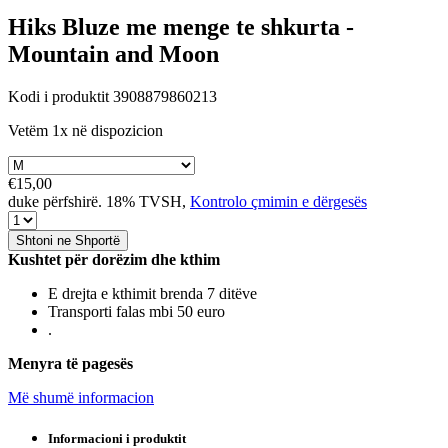
Hiks
Bluze me menge te shkurta -
Mountain and Moon
Kodi i produktit 3908879860213
Vetëm 1x në dispozicion
€15,00
duke përfshirë. 18% TVSH,
Kontrolo çmimin e dërgesës
Shtoni ne Shportë
Kushtet për dorëzim dhe kthim
E drejta e kthimit brenda 7 ditëve
Transporti falas mbi 50 euro
.
Menyra të pagesës
Më shumë informacion
Informacioni i produktit