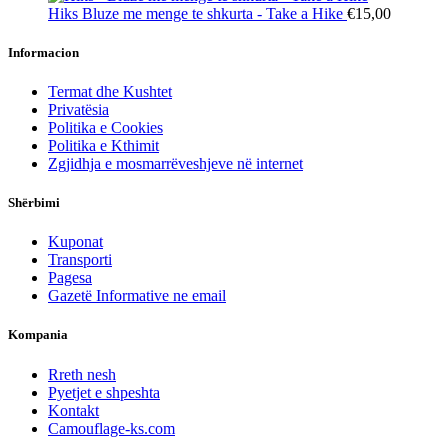
Hiks
Bluze me menge te shkurta - Take a Hike
€15,00
Informacion
Termat dhe Kushtet
Privatësia
Politika e Cookies
Politika e Kthimit
Zgjidhja e mosmarrëveshjeve në internet
Shërbimi
Kuponat
Transporti
Pagesa
Gazetë Informative ne email
Kompania
Rreth nesh
Pyetjet e shpeshta
Kontakt
Camouflage-ks.com