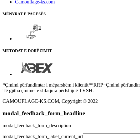
Camouflage-ks.com
MËNYRAT E PAGESËS
METODAT E DORËZIMIT
*Çmimi përfundimtar i mëparshëm i klientit**RRP=Çmimi përfundimtar
Të gjitha çmimet e shfaqura përfshijnë TVSH.
CAMOUFLAGE-KS.COM, Copyright © 2022
modal_feedback_form_headline
modal_feedback_form_description
modal_feedback_form_label_current_url