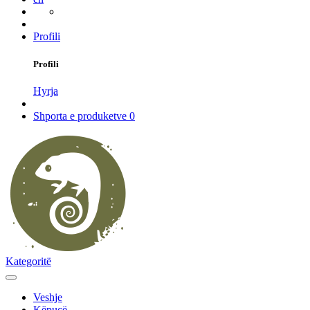
Profili
Profili
Hyrja
Shporta e produketve
0
Kategoritë
Veshje
Këpucë