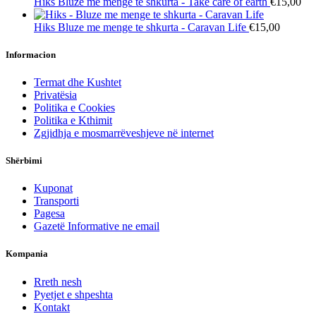
Hiks
Bluze me menge te shkurta - Take care of earth
€15,00
Hiks
Bluze me menge te shkurta - Caravan Life
€15,00
Informacion
Termat dhe Kushtet
Privatësia
Politika e Cookies
Politika e Kthimit
Zgjidhja e mosmarrëveshjeve në internet
Shërbimi
Kuponat
Transporti
Pagesa
Gazetë Informative ne email
Kompania
Rreth nesh
Pyetjet e shpeshta
Kontakt