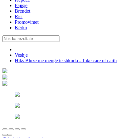
Pajisje
Brendet
Risi
Promovimet
Kërko
Veshje
Hiks Bluze me menge te shkurta - Take care of earth