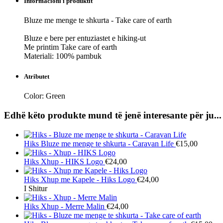
Informacioni i produktit
Bluze me menge te shkurta - Take care of earth
Bluze e bere per entuziastet e hiking-ut
Me printim Take care of earth
Materiali: 100% pambuk
Atributet
Color:
Green
Edhë këto produkte mund të jenë interesante për ju...
Hiks
Bluze me menge te shkurta - Caravan Life
€15,00
Hiks
Xhup - HIKS Logo
€24,00
Hiks
Xhup me Kapele - Hiks Logo
€24,00
I Shitur
Hiks
Xhup - Merre Malin
€24,00