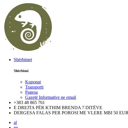
Shërbimet
Shërbimi
Kuponat
Transporti
Pagesa
Gazetë Informative ne email
+383 48 865 761
E DREJTA PËR KTHIM BRENDA 7 DITËVE
DERGESA FALAS PER POROSI ME VLERE MBI 50 EU
al
en