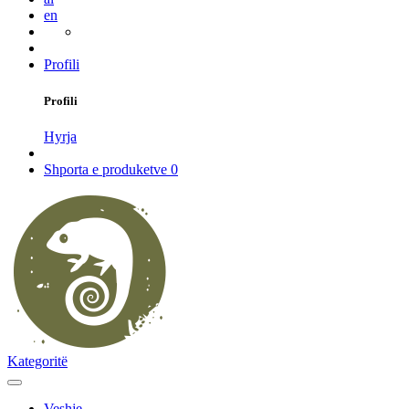
en
Profili
Profili
Hyrja
Shporta e produketve
0
Kategoritë
Veshje