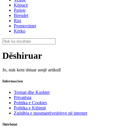
Këpucë
Pajisje
Brendet
Risi
Promovimet
Kërko
Dëshiruar
Jo, nuk keni shtuar asnjë artikull
Informacion
Termat dhe Kushtet
Privatësia
Politika e Cookies
Politika e Kthimit
Zgjidhja e mosmarrëveshjeve në internet
Shërbimi