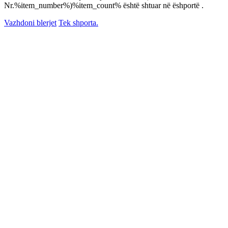
Nr.%item_number%)%item_count% është shtuar në ëshportë .
Vazhdoni blerjet
Tek shporta.