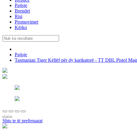
Pajisje
Brendet
Risi
Promovimet
Kërko
Pajisje
Tasmanian Tiger Këllëf për dy karikatorë - TT DBL Pistol M
Shto te të preferuarat