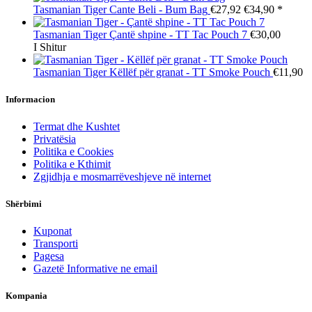
Tasmanian Tiger
Cante Beli - Bum Bag
€27,92
€34,90
*
Tasmanian Tiger
Çantë shpine - TT Tac Pouch 7
€30,00
I Shitur
Tasmanian Tiger
Këllëf për granat - TT Smoke Pouch
€11,90
Informacion
Termat dhe Kushtet
Privatësia
Politika e Cookies
Politika e Kthimit
Zgjidhja e mosmarrëveshjeve në internet
Shërbimi
Kuponat
Transporti
Pagesa
Gazetë Informative ne email
Kompania