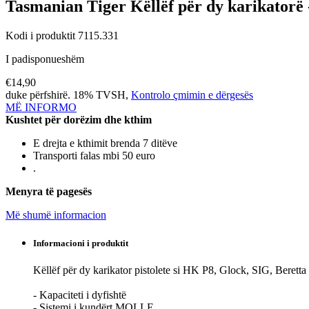
Tasmanian Tiger
Këllëf për dy karikator
Kodi i produktit 7115.331
I padisponueshëm
€14,90
duke përfshirë. 18% TVSH,
Kontrolo çmimin e dërgesës
MË INFORMO
Kushtet për dorëzim dhe kthim
E drejta e kthimit brenda 7 ditëve
Transporti falas mbi 50 euro
.
Menyra të pagesës
Më shumë informacion
Informacioni i produktit
Këllëf për dy karikator pistolete si HK P8, Glock, SIG, Berett
- Kapaciteti i dyfishtë
- Sistemi i kundërt MOLLE