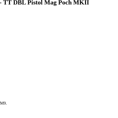
ë - TT DBL Pistol Mag Poch MKII
a M9.