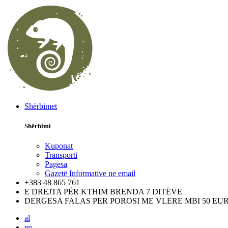
Shërbimet
Shërbimi
Kuponat
Transporti
Pagesa
Gazetë Informative ne email
+383 48 865 761
E DREJTA PËR KTHIM BRENDA 7 DITËVE
DERGESA FALAS PER POROSI ME VLERE MBI 50 EU
al
en