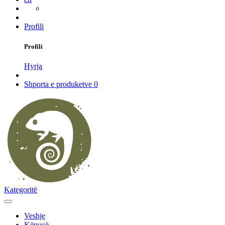
Profili
Profili
Hyrja
Shporta e produketve
0
Kategoritë
Veshje
Këpucë