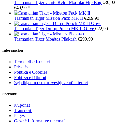
Tasmanian Tiger
Cante Beli - Modular Hip Bag
€39,92
€49,90
*
Tasmanian Tiger
Mission Pack MK II
€269,90
Tasmanian Tiger
Dump Pouch MK II Olive
€22,90
Tasmanian Tiger
Mbajtes Pllakash
€299,90
Informacion
Termat dhe Kushtet
Privatësia
Politika e Cookies
Politika e Kthimit
Zgjidhja e mosmarrëveshjeve në internet
Shërbimi
Kuponat
Transporti
Pagesa
Gazetë Informative ne email