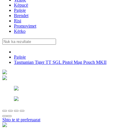
Këpucë
Pajisje
Brendet
Risi
Promovimet
Kërko
Pajisje
Tasmanian Tiger TT SGL Pistol Mag Pouch MKII
Shto te të preferuarat