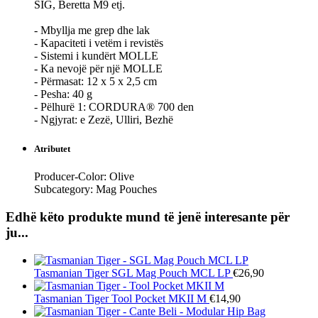
SIG, Beretta M9 etj.
- Mbyllja me grep dhe lak
- Kapaciteti i vetëm i revistës
- Sistemi i kundërt MOLLE
- Ka nevojë për një MOLLE
- Përmasat: 12 x 5 x 2,5 cm
- Pesha: 40 g
- Pëlhurë 1: CORDURA® 700 den
- Ngjyrat: e Zezë, Ulliri, Bezhë
Atributet
Producer-Color:
Olive
Subcategory:
Mag Pouches
Edhë këto produkte mund të jenë interesante për
ju...
Tasmanian Tiger
SGL Mag Pouch MCL LP
€26,90
Tasmanian Tiger
Tool Pocket MKII M
€14,90