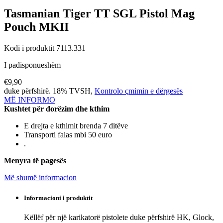
Tasmanian Tiger
TT SGL Pistol Mag
Pouch MKII
Kodi i produktit 7113.331
I padisponueshëm
€9,90
duke përfshirë. 18% TVSH,
Kontrolo çmimin e dërgesës
MË INFORMO
Kushtet për dorëzim dhe kthim
E drejta e kthimit brenda 7 ditëve
Transporti falas mbi 50 euro
.
Menyra të pagesës
Më shumë informacion
Informacioni i produktit
Këllëf për një karikatorë pistolete duke përfshirë HK, Glock,