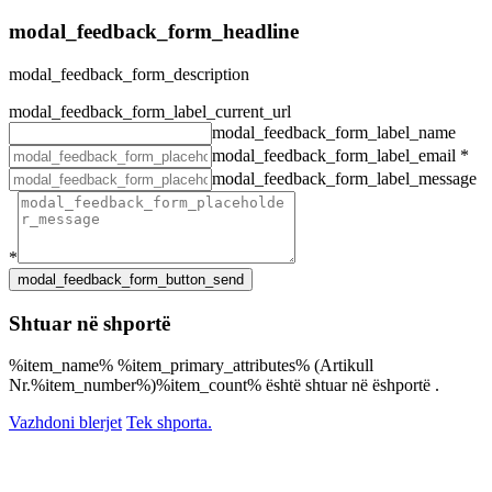
modal_feedback_form_headline
modal_feedback_form_description
modal_feedback_form_label_current_url
modal_feedback_form_label_name
modal_feedback_form_label_email
*
modal_feedback_form_label_message
*
Shtuar në shportë
%item_name% %item_primary_attributes% (Artikull
Nr.%item_number%)%item_count% është shtuar në ëshportë .
Vazhdoni blerjet
Tek shporta.