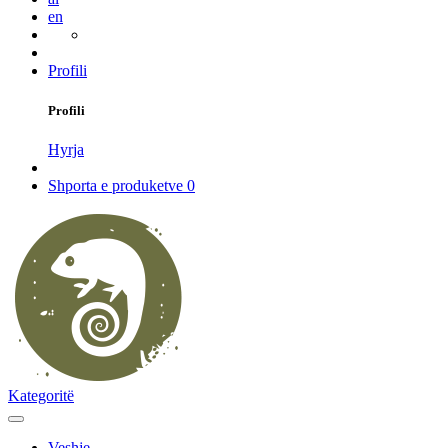
en
Profili
Profili
Hyrja
Shporta e produketve
0
Kategoritë
Veshje