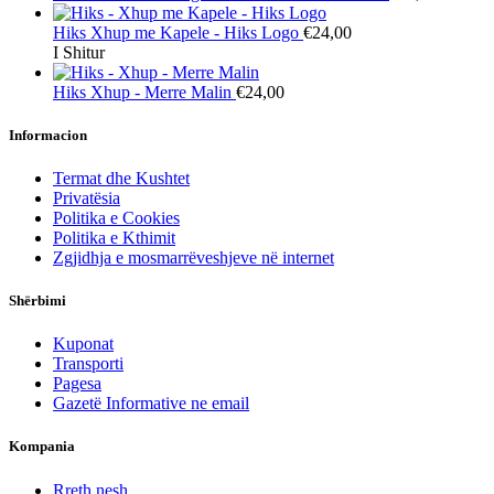
Hiks
Xhup me Kapele - Hiks Logo
€24,00
I Shitur
Hiks
Xhup - Merre Malin
€24,00
Informacion
Termat dhe Kushtet
Privatësia
Politika e Cookies
Politika e Kthimit
Zgjidhja e mosmarrëveshjeve në internet
Shërbimi
Kuponat
Transporti
Pagesa
Gazetë Informative ne email
Kompania
Rreth nesh