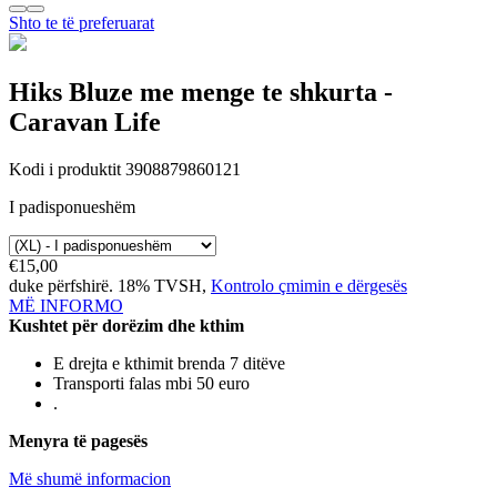
Shto te të preferuarat
Hiks
Bluze me menge te shkurta -
Caravan Life
Kodi i produktit 3908879860121
I padisponueshëm
€15,00
duke përfshirë. 18% TVSH,
Kontrolo çmimin e dërgesës
MË INFORMO
Kushtet për dorëzim dhe kthim
E drejta e kthimit brenda 7 ditëve
Transporti falas mbi 50 euro
.
Menyra të pagesës
Më shumë informacion