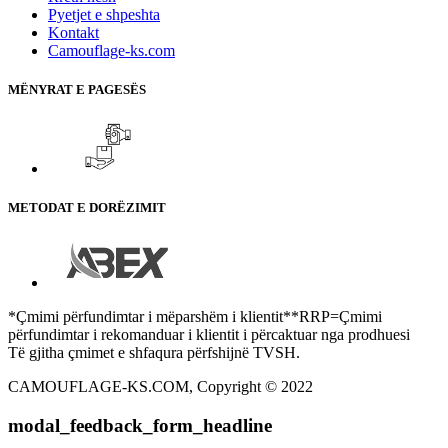
Pyetjet e shpeshta
Kontakt
Camouflage-ks.com
MËNYRAT E PAGESËS
METODAT E DORËZIMIT
*Çmimi përfundimtar i mëparshëm i klientit**RRP=Çmimi
përfundimtar i rekomanduar i klientit i përcaktuar nga prodhuesi
Të gjitha çmimet e shfaqura përfshijnë TVSH.
CAMOUFLAGE-KS.COM, Copyright © 2022
modal_feedback_form_headline