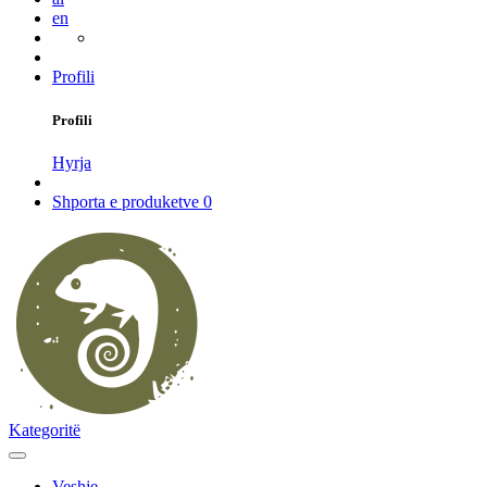
en
Profili
Profili
Hyrja
Shporta e produketve
0
Kategoritë
Veshje