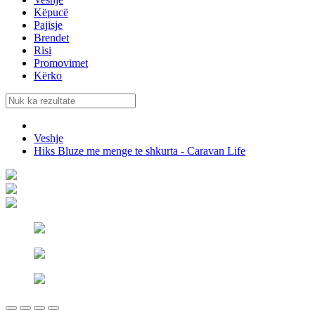
Këpucë
Pajisje
Brendet
Risi
Promovimet
Kërko
Veshje
Hiks Bluze me menge te shkurta - Caravan Life