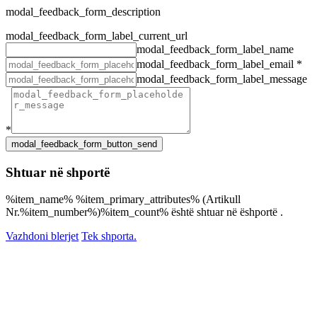
modal_feedback_form_description
modal_feedback_form_label_current_url
modal_feedback_form_label_name
modal_feedback_form_label_email
*
modal_feedback_form_label_message
*
Shtuar në shportë
%item_name% %item_primary_attributes% (Artikull
Nr.%item_number%)%item_count% është shtuar në ëshportë .
Vazhdoni blerjet
Tek shporta.