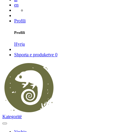
en
Profili
Profili
Hyrja
Shporta e produketve
0
Kategoritë
Veshje