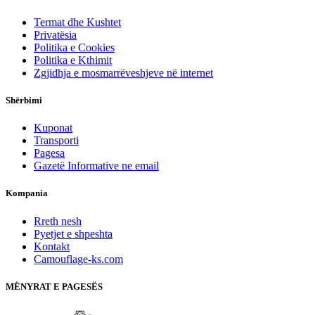
Termat dhe Kushtet
Privatësia
Politika e Cookies
Politika e Kthimit
Zgjidhja e mosmarrëveshjeve në internet
Shërbimi
Kuponat
Transporti
Pagesa
Gazetë Informative ne email
Kompania
Rreth nesh
Pyetjet e shpeshta
Kontakt
Camouflage-ks.com
MËNYRAT E PAGESËS