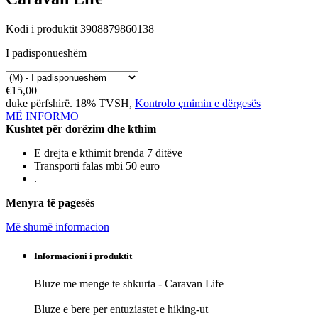
Kodi i produktit 3908879860138
I padisponueshëm
€15,00
duke përfshirë. 18% TVSH,
Kontrolo çmimin e dërgesës
MË INFORMO
Kushtet për dorëzim dhe kthim
E drejta e kthimit brenda 7 ditëve
Transporti falas mbi 50 euro
.
Menyra të pagesës
Më shumë informacion
Informacioni i produktit
Bluze me menge te shkurta - Caravan Life
Bluze e bere per entuziastet e hiking-ut