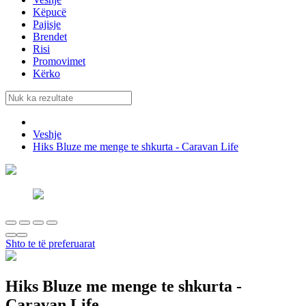
Këpucë
Pajisje
Brendet
Risi
Promovimet
Kërko
Veshje
Hiks Bluze me menge te shkurta - Caravan Life
Shto te të preferuarat
Hiks
Bluze me menge te shkurta -
Caravan Life