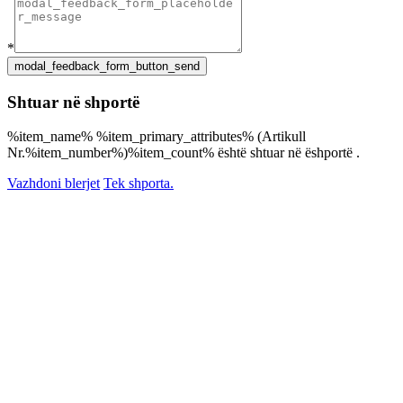
*
Shtuar në shportë
%item_name% %item_primary_attributes% (Artikull
Nr.%item_number%)%item_count% është shtuar në ëshportë .
Vazhdoni blerjet
Tek shporta.